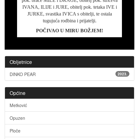
pok. braće MILE i DRAGE, obitelj pok. stričeva
IVANA, ILIJE i JURE, obitelj pok. tetaka IVE i
JURKE, svastika IVICA s obitelji, te ostala
tugujuća rodbina i prijatelji.
POČIVAO U MIRU BOŽJEM!
Obljetnice
DINKO PEAR
2023.
Općine
Metković
Opuzen
Ploče