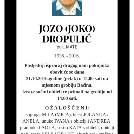
JOZO (JOKO)
DROPULIĆ
pok. MATE
1935. - 2016.
Posljednji ispraćaj dragog nam pokojnika
obavit će se dana
21.10.2016.godine (petak) u 15,00 sati na
mjesnom groblju Baćina.
Izraze sućuti obitelj će primati na groblju od
14,00 sati.
O Ž A L O Š Ć E N I:
supruga MILA (MICA), kćeri JOLANDA i
ANELA, unuke IVANA s obitelji i ANDREA,
praunuka PAOLA, sestra KATA s obitelji, obitelji