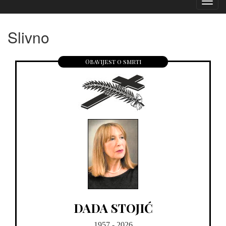
Izborn
Slivno
Obavijest o smrti
DADA STOJIĆ
1957 - 2026