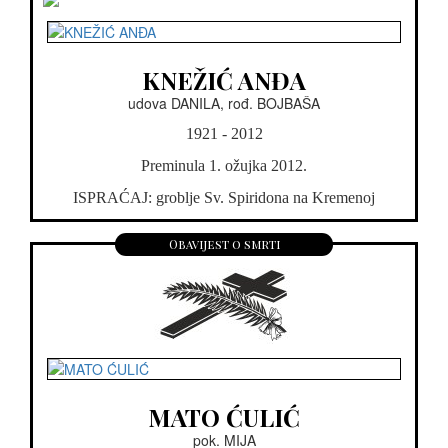
KNEŽIĆ ANĐA
udova DANILA, rođ. BOJBAŠA
1921 - 2012
Preminula 1. ožujka 2012.
ISPRAĆAJ: groblje Sv. Spiridona na Kremenoj
Obavijest o smrti
MATO ĆULIĆ
pok. MIJA