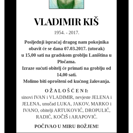
VLADIMIR KIŠ
1954. - 2017.
Posljednji ispraćaj dragog nam pokojnika
obavit će se dana 07.03.2017. (utorak)
u 15,00 sati na gradskom groblju Laniština u
Pločama.
Izraze sućuti obitelj će primati na groblju od
14,00 sati.
Molimo biti oprošteni od kućnog žalovanja.
O Ž A L O Š Ć E N I:
sinovi IVAN i VLADIMIR, nevjeste JELENA i
JELENA, unučad LUKA, JAKOV, MARKO i
IVANO, obitelji ARTUKOVIĆ, DROPULIĆ,
RADIĆ, KOČIŠ i ARAPOVIĆ.
POČIVAO U MIRU BOŽJEM!