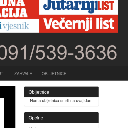
TI
ZAHVALE
OBLJETNICE
Obljetnice
Nema obljetnica smrti na ovaj dan.
Općine