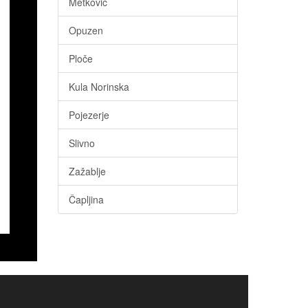
Metković
Opuzen
Ploče
Kula Norinska
Pojezerje
Slivno
Zažablje
Čapljina