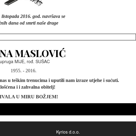
 listopada 2016. god. navršava se
žnih dana od smrti naše drage
NA MASLOVIĆ
upruga MIJE, rođ. SUŠAC
1955. - 2016.
nas u teškim trenucima i uputili nam izraze utjehe i sućuti.
ošćena i i zahvalna obitelj!
IVALA U MIRU BOŽJEM!
Kyrios d.o.o.