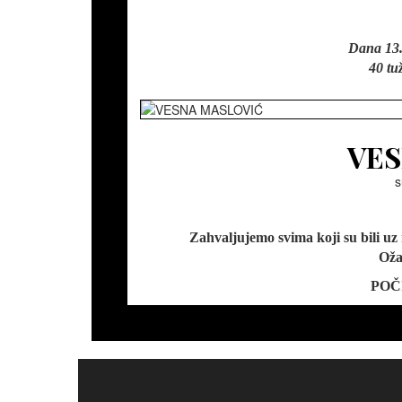
Dana 13.
40 tu
VES
s
Zahvaljujemo svima koji su bili uz 
Ožal
POČ