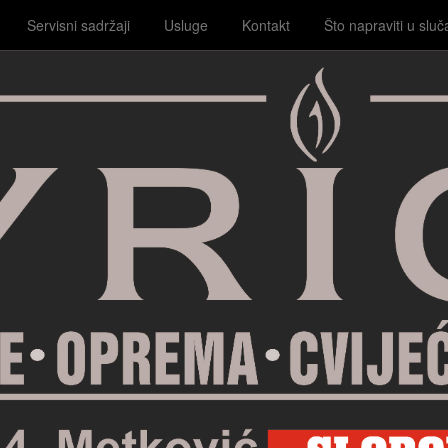
Servisni sadržaji
Usluge
Kontakt
Što napraviti u sluč