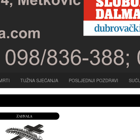
MRTI
TUŽNA SJEĆANJA
POSLJEDNJI POZDRAVI
SUĆU
Zahvala