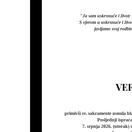
"Ja sam uskrsnuće i život: 
S vjerom u uskrsnuće i živo
javljamo svoj rodbin
VE
primivši sv. sakramente usnula bl
Posljednji isprać
7. srpnja 2026. (utorak)