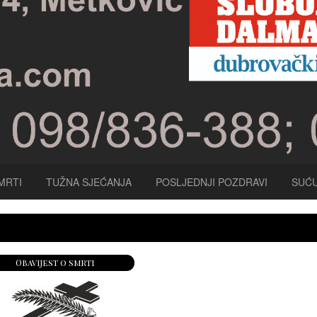
MRTI
TUŽNA SJEĆANJA
POSLJEDNJI POZDRAVI
SUĆU
Obavijest o smrti