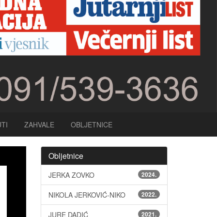
TI
ZAHVALE
OBLJETNICE
Obljetnice
JERKA ZOVKO
2024.
NIKOLA JERKOVIĆ-NIKO
2022.
JURE DADIĆ
2021.