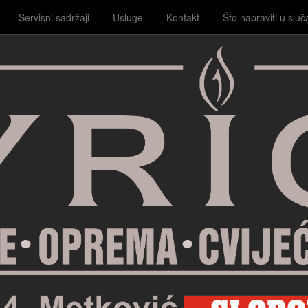
Servisni sadržaji
Usluge
Kontakt
Što napraviti u sluč