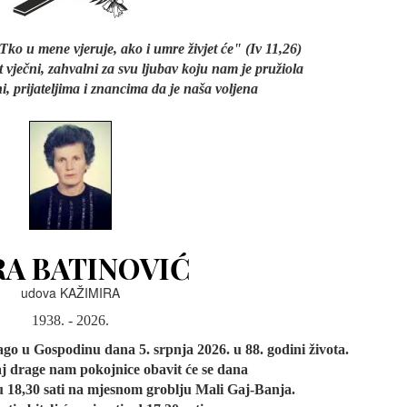
Tko u mene vjeruje, ako i umre živjet će" (Iv 11,26)
t vječni, zahvalni za svu ljubav koju nam je pružiola
i, prijateljima i znancima da je naša voljena
RA BATINOVIĆ
udova KAŽIMIRA
1938. - 2026.
ago u Gospodinu dana 5. srpnja 2026. u 88. godini života.
aj drage nam pokojnice obavit će se dana
 u 18,30 sati na mjesnom groblju Mali Gaj-Banja.