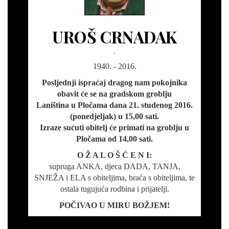
UROŠ CRNADAK
.
1940. - 2016.
Posljednji ispraćaj dragog nam pokojnika
obavit će se na gradskom groblju
Laniština u Pločama dana 21. studenog 2016.
(ponedjeljak) u 15,00 sati.
Izraze sućuti obitelj će primati na groblju u
Pločama od 14,00 sati.
O Ž A L O Š Ć E N I:
supruga ANKA, djeca DADA, TANJA,
SNJEŽA i ELA s obiteljima, braća s obiteljima, te
ostala tugujuća rodbina i prijatelji.
POČIVAO U MIRU BOŽJEM!