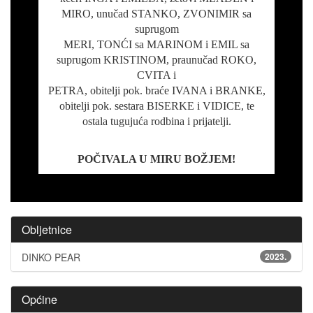
MIRO, unučad STANKO, ZVONIMIR sa
suprugom
MERI, TONĆI sa MARINOM i EMIL sa
suprugom KRISTINOM, praunučad ROKO,
CVITA i
PETRA, obitelji pok. braće IVANA i BRANKE,
obitelji pok. sestara BISERKE i VIDICE, te
ostala tugujuća rodbina i prijatelji.
POČIVALA U MIRU BOŽJEM!
Obljetnice
DINKO PEAR
2023.
Općine