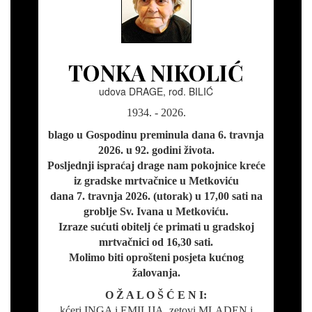
TONKA NIKOLIĆ
udova DRAGE, rođ. BILIĆ
1934. - 2026.
blago u Gospodinu preminula dana 6. travnja
2026. u 92. godini života.
Posljednji ispraćaj drage nam pokojnice kreće
iz gradske mrtvačnice u Metkoviću
dana 7. travnja 2026. (utorak) u 17,00 sati na
groblje Sv. Ivana u Metkoviću.
Izraze sućuti obitelj će primati u gradskoj
mrtvačnici od 16,30 sati.
Molimo biti oprošteni posjeta kućnog
žalovanja.
O Ž A L O Š Ć E N I:
kćeri INGA i EMILIJA, zetovi MLADEN i