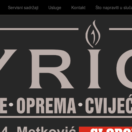
Servisni sadržaji
Usluge
Kontakt
Što napraviti u sluč