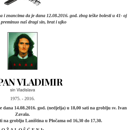
ma i znancima da je dana 12.08.2016. god. zbog teške bolesti u 41- oj
, preminuo naš dragi sin, brat i ujko
PAN VLADIMIR
sin Vladislava
1975. - 2016.
dana 14.08.2016. god. (nedjelja) u 18,00 sati na groblju sv. Ivan
Zavala.
ati na groblju Laniština u Pločama od 16,30 do 17,30.
O Ž A L O Š Ć E N I: