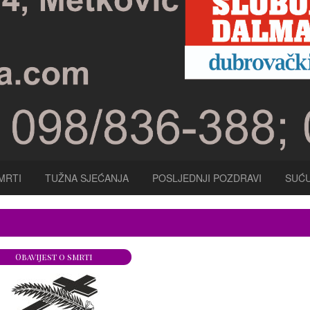
MRTI
TUŽNA SJEĆANJA
POSLJEDNJI POZDRAVI
SUĆU
Obavijest o smrti