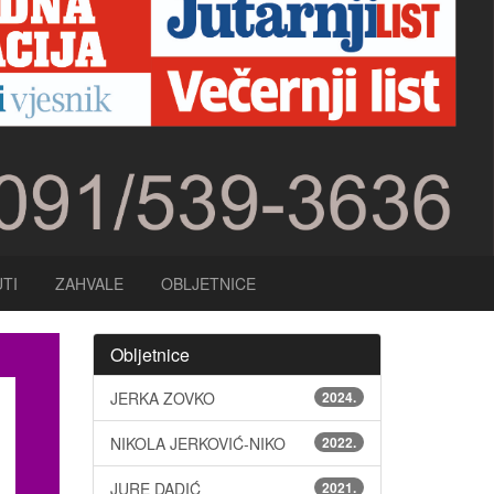
TI
ZAHVALE
OBLJETNICE
Obljetnice
JERKA ZOVKO
2024.
NIKOLA JERKOVIĆ-NIKO
2022.
JURE DADIĆ
2021.