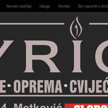
Servisni sadržaji
Usluge
Kontakt
Što napraviti u sluč