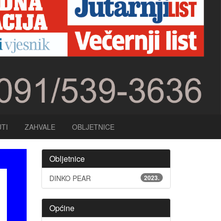
TI
ZAHVALE
OBLJETNICE
Obljetnice
DINKO PEAR
2023.
Općine