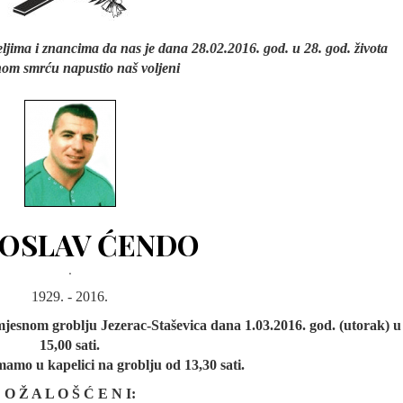
eljima i znancima da nas je dana 28.02.2016. god. u 28. god. života
nom smrću napustio naš voljeni
OSLAV ĆENDO
.
1929. - 2016.
mjesnom groblju Jezerac-Staševica dana 1.03.2016. god. (utorak) u
15,00 sati.
mamo u kapelici na groblju od 13,30 sati.
O Ž A L O Š Ć E N I: