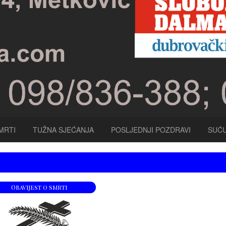
MRTI
TUŽNA SJEĆANJA
POSLJEDNJI POZDRAVI
SUĆU
Obavijest o smrti