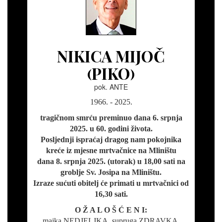
NIKICA MIJOČ
(PIKO)
pok. ANTE
1966. - 2025.
tragičnom smrću preminuo dana 6. srpnja
2025. u 60. godini života.
Posljednji ispraćaj dragog nam pokojnika
kreće iz mjesne mrtvačnice na Mliništu
dana 8. srpnja 2025. (utorak) u 18,00 sati na
groblje Sv. Josipa na Mliništu.
Izraze sućuti obitelj će primati u mrtvačnici od
16,30 sati.
O Ž A L O Š Ć E N I:
majka NEDJELJKA, supruga ZDRAVKA,