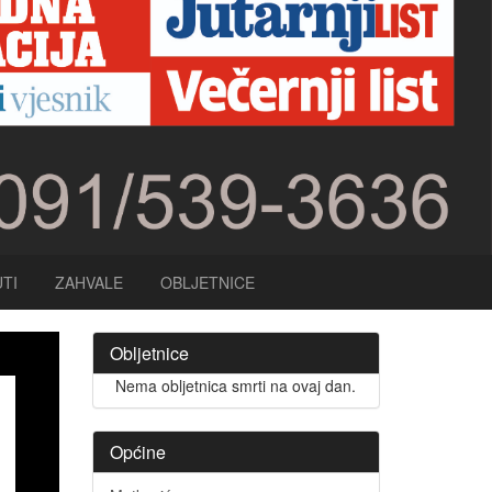
TI
ZAHVALE
OBLJETNICE
Obljetnice
Nema obljetnica smrti na ovaj dan.
Općine