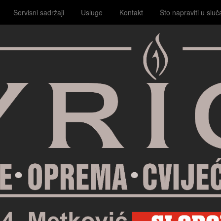
Servisni sadržaji
Usluge
Kontakt
Što napraviti u sluč