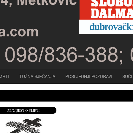
MRTI
TUŽNA SJEĆANJA
POSLJEDNJI POZDRAVI
SUĆU
Obavijest o smrti