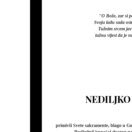
"O Bože, zar si 
Svoju lađu sada ost
Tužnim srcem javl
tužnu vijest da je n
NEDILJKO
primivši Svete sakramente, blago u Go
Posljednji ispraćaj dragog n