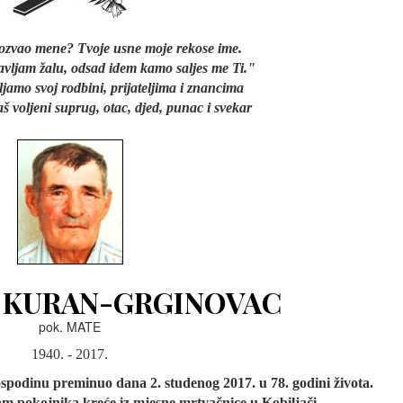
pozvao mene? Tvoje usne moje rekose ime.
avljam žalu, odsad idem kamo saljes me Ti."
jamo svoj rodbini, prijateljima i znancima
aš voljeni suprug, otac, djed, punac i svekar
 KURAN-GRGINOVAC
pok. MATE
1940. - 2017.
spodinu preminuo dana 2. studenog 2017. u 78. godini života.
am pokojnika kreće iz mjesne mrtvačnice u Kobiljači