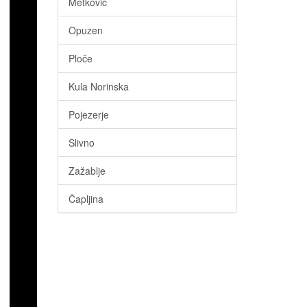
Metković
Opuzen
Ploče
Kula Norinska
Pojezerje
Slivno
Zažablje
Čapljina