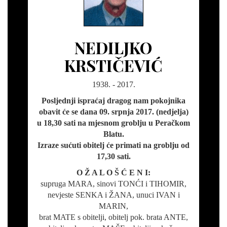
NEDILJKO
KRSTIČEVIĆ
1938. - 2017.
Posljednji ispraćaj dragog nam pokojnika
obavit će se dana 09. srpnja 2017. (nedjelja)
u 18,30 sati na mjesnom groblju u Peračkom
Blatu.
Izraze sućuti obitelj će primati na groblju od
17,30 sati.
O Ž A L O Š Ć E N I:
supruga MARA, sinovi TONĆI i TIHOMIR,
nevjeste SENKA i ŽANA, unuci IVAN i
MARIN,
brat MATE s obitelji, obitelj pok. brata ANTE,