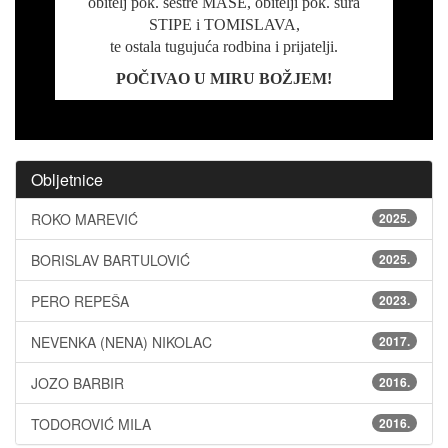
obitelj pok. sestre MAŠE, obitelji pok. šura
STIPE i TOMISLAVA,
te ostala tugujuća rodbina i prijatelji.
POČIVAO U MIRU BOŽJEM!
Obljetnice
ROKO MAREVIĆ
2025.
BORISLAV BARTULOVIĆ
2025.
PERO REPEŠA
2023.
NEVENKA (NENA) NIKOLAC
2017.
JOZO BARBIR
2016.
TODOROVIĆ MILA
2016.