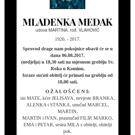
MLADENKA MEDAK
udova MARTINA, rođ. VLAHOVIĆ
1926. - 2017.
Sprovod drage nam pokojnice obavit će se u
dana 06.08.2017.
(nedjelja) u 18,30 sati na mjesnom groblju Sv.
Roka u Kominu.
Izraze sućuti obitelj će primati na groblju od
18,00 sati.
O Ž A L O Š Ć E N I:
sin MATE, kćer JELISAVA, nevjeste BRANKA,
ALENKA i STANKA, unučad MARCEL,
MARTIN,
MARTIN i IVAN, praunučad FILIP, MARKO,
EMA i PETAR, sestra MILA s obitelji, obitelji
pok.