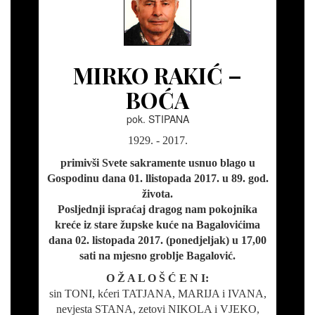
MIRKO RAKIĆ –
BOĆA
pok. STIPANA
1929. - 2017.
primivši Svete sakramente usnuo blago u
Gospodinu dana 01. llistopada 2017. u 89. god.
života.
Posljednji ispraćaj dragog nam pokojnika
kreće iz stare župske kuće na Bagalovićima
dana 02. listopada 2017. (ponedjeljak) u 17,00
sati na mjesno groblje Bagalović.
O Ž A L O Š Ć E N I:
sin TONI, kćeri TATJANA, MARIJA i IVANA,
nevjesta STANA, zetovi NIKOLA i VJEKO,