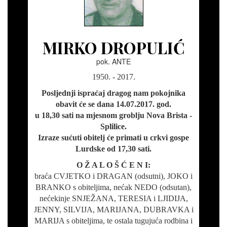
MIRKO DROPULIĆ
pok. ANTE
1950. - 2017.
Posljednji ispraćaj dragog nam pokojnika
obavit će se dana 14.07.2017. god.
u 18,30 sati na mjesnom groblju Nova Brista -
Splilice.
Izraze sućuti obitelj će primati u crkvi gospe
Lurdske od 17,30 sati.
O Ž A L O Š Ć E N I:
braća CVJETKO i DRAGAN (odsutni), JOKO i
BRANKO s obiteljima, nećak NEDO (odsutan),
nećekinje SNJEŽANA, TERESIA i LJIDIJA,
JENNY, SILVIJA, MARIJANA, DUBRAVKA i
MARIJA s obiteljima, te ostala tugujuća rodbina i