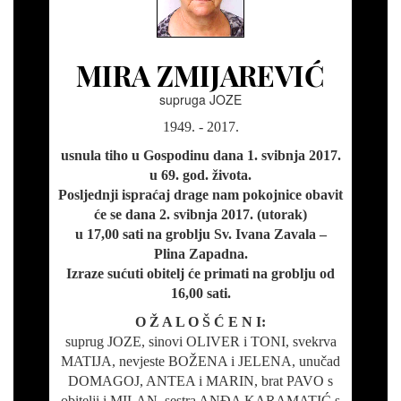
MIRA ZMIJAREVIĆ
supruga JOZE
1949. - 2017.
usnula tiho u Gospodinu dana 1. svibnja 2017.
u 69. god. života.
Posljednji ispraćaj drage nam pokojnice obavit
će se dana 2. svibnja 2017. (utorak)
u 17,00 sati na groblju Sv. Ivana Zavala –
Plina Zapadna.
Izraze sućuti obitelj će primati na groblju od
16,00 sati.
O Ž A L O Š Ć E N I:
suprug JOZE, sinovi OLIVER i TONI, svekrva
MATIJA, nevjeste BOŽENA i JELENA, unučad
DOMAGOJ, ANTEA i MARIN, brat PAVO s
obitelji i MILAN, sestra ANĐA KARAMATIĆ s