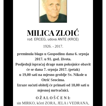
MILICA ZLOIĆ
rođ. ERCEG, udova ANTE (KRCE)
1926. - 2017.
preminula blago u Gospodinu dana 6. srpnja
2017. u 91. god. života.
Posljednji ispraćaj drage nam pokojnice obavit
će se dana 7. srpnja 2017. (petak)
u 19,00 sati na mjesno groblje Sv. Nikole u
Otrić Seocima.
Izraze sućuti obitelj će primati od 18,00 sati u
mjesnoj mrtvačnici.
O Ž A L O Š Ć E N I:
sin MIRKO, kćeri ZORA, JELA i VEDRANA,