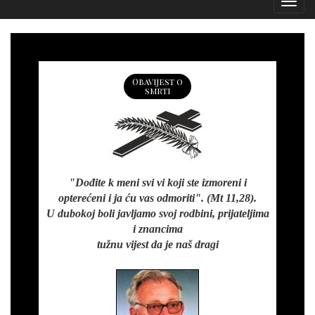
Izborn
Obavijest o
smrti
"Dođite k meni svi vi koji ste izmoreni i
opterećeni i ja ću vas odmoriti". (Mt 11,28).
U dubokoj boli javljamo svoj rodbini, prijateljima
i znancima
tužnu vijest da je naš dragi