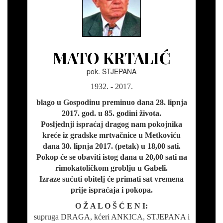
MATO KRTALIĆ
pok. STJEPANA
1932. - 2017.
blago u Gospodinu preminuo dana 28. lipnja
2017. god. u 85. godini života.
Posljednji ispraćaj dragog nam pokojnika
kreće iz gradske mrtvačnice u Metkoviću
dana 30. lipnja 2017. (petak) u 18,00 sati.
Pokop će se obaviti istog dana u 20,00 sati na
rimokatoličkom groblju u Gabeli.
Izraze sućuti obitelj će primati sat vremena
prije ispraćaja i pokopa.
O Ž A L O Š Ć E N I:
supruga DRAGA, kćeri ANKICA, STJEPANA i