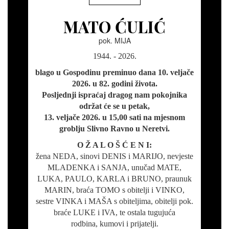
MATO ĆULIĆ
pok. MIJA
1944. - 2026.
blago u Gospodinu preminuo dana 10. veljače
2026. u 82. godini života.
Posljednji ispraćaj dragog nam pokojnika
održat će se u petak,
13. veljače 2026. u 15,00 sati na mjesnom
groblju Slivno Ravno u Neretvi.
O Ž A L O Š Ć E N I:
žena NEDA, sinovi DENIS i MARIJO, nevjeste
MLADENKA i SANJA, unučad MATE,
LUKA, PAULO, KARLA i BRUNO, praunuk
MARIN, braća TOMO s obitelji i VINKO,
sestre VINKA i MAŠA s obiteljima, obitelji pok.
braće LUKE i IVA, te ostala tugujuća
rodbina, kumovi i prijatelji.