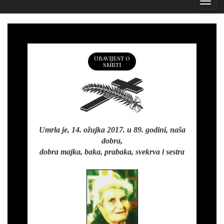
Izborn
Obavijest o
smrti
Umrla je, 14. ožujka 2017. u 89. godini, naša
dobra,
dobra majka, baka, prabaka, svekrva i sestra