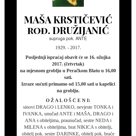
MAŠA KRSTIČEVIĆ
rođ. DRUŽIJANIĆ
supruga pok. ANTE
1929. - 2017.
Posljednji ispraćaj obavit će se 16. ožujka
2017. (četvrtak)
na mjesnom groblju u Peračkom Blatu u 16,00
sati.
Izraze sućuti primamo od 15,00 sati u kapelici
na groblju.
O Ž A L O Š Ć E N I:
sinovi DRAGO i LENKO, nevjeste TONKA i
IVANKA, unučad ANTE i MAŠA, DRAGO i
ANA s obiteljima, praunučad, sestre NEDA i
MILENA s obiteljima, brat NIKICA s obitelji,
obitelj pok. sestre DARINKE, obitelj pok. braće