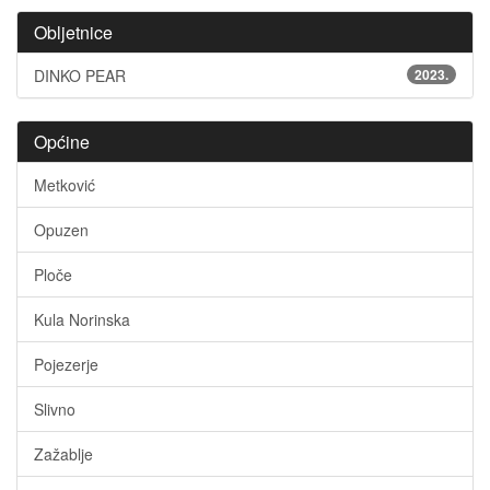
Obljetnice
DINKO PEAR
2023.
Općine
Metković
Opuzen
Ploče
Kula Norinska
Pojezerje
Slivno
Zažablje