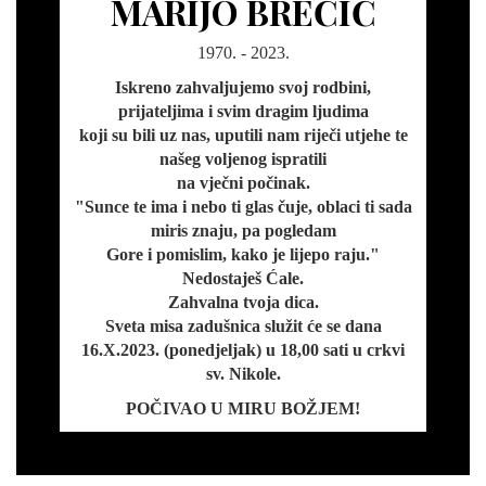
MARIJO BREČIĆ
1970. - 2023.
Iskreno zahvaljujemo svoj rodbini,
prijateljima i svim dragim ljudima
koji su bili uz nas, uputili nam riječi utjehe te
našeg voljenog ispratili
na vječni počinak.
"Sunce te ima i nebo ti glas čuje, oblaci ti sada
miris znaju, pa pogledam
Gore i pomislim, kako je lijepo raju."
Nedostaješ Ćale.
Zahvalna tvoja dica.
Sveta misa zadušnica služit će se dana
16.X.2023. (ponedjeljak) u 18,00 sati u crkvi
sv. Nikole.
POČIVAO U MIRU BOŽJEM!