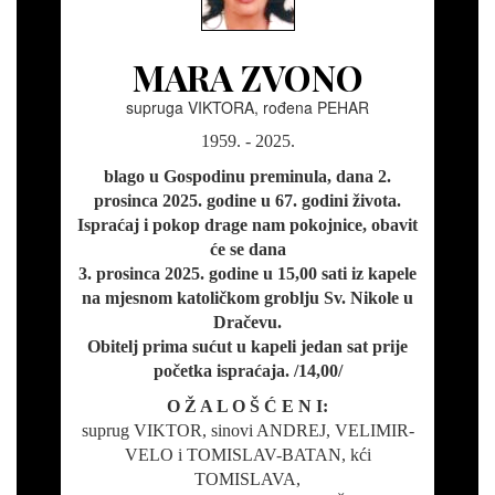
MARA ZVONO
supruga VIKTORA, rođena PEHAR
1959. - 2025.
blago u Gospodinu preminula, dana 2.
prosinca 2025. godine u 67. godini života.
Ispraćaj i pokop drage nam pokojnice, obavit
će se dana
3. prosinca 2025. godine u 15,00 sati iz kapele
na mjesnom katoličkom groblju Sv. Nikole u
Dračevu.
Obitelj prima sućut u kapeli jedan sat prije
početka ispraćaja. /14,00/
O Ž A L O Š Ć E N I:
suprug VIKTOR, sinovi ANDREJ, VELIMIR-
VELO i TOMISLAV-BATAN, kći
TOMISLAVA,