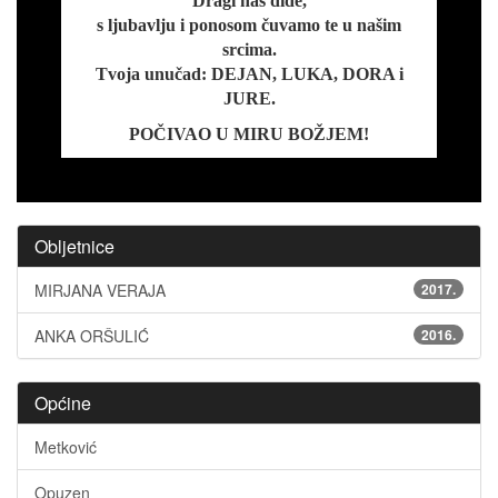
Dragi naš dide,
s ljubavlju i ponosom čuvamo te u našim
srcima.
Tvoja unučad: DEJAN, LUKA, DORA i
JURE.
POČIVAO U MIRU BOŽJEM!
Obljetnice
MIRJANA VERAJA
2017.
ANKA ORŠULIĆ
2016.
Općine
Metković
Opuzen