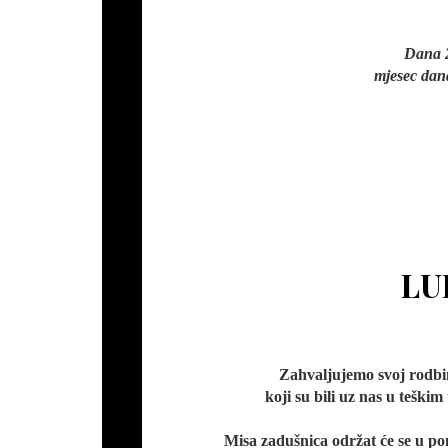
Dana 2
mjesec dana
LU
Zahvaljujemo svoj rodbin
koji su bili uz nas u teškim 
Misa zadušnica održat će se u pon