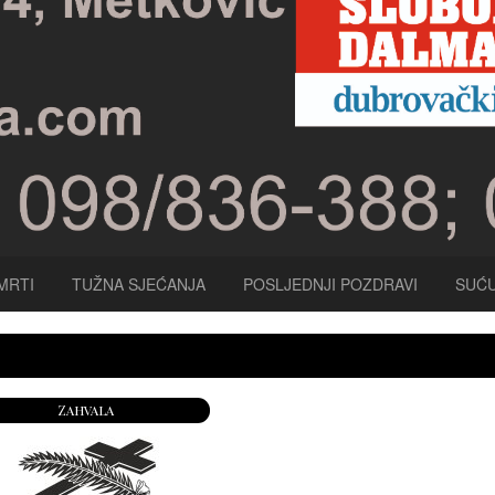
MRTI
TUŽNA SJEĆANJA
POSLJEDNJI POZDRAVI
SUĆU
Zahvala