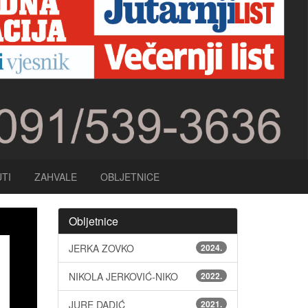
TI
ZAHVALE
OBLJETNICE
Obljetnice
JERKA ZOVKO
2024.
NIKOLA JERKOVIĆ-NIKO
2022.
JURE DADIĆ
2021.