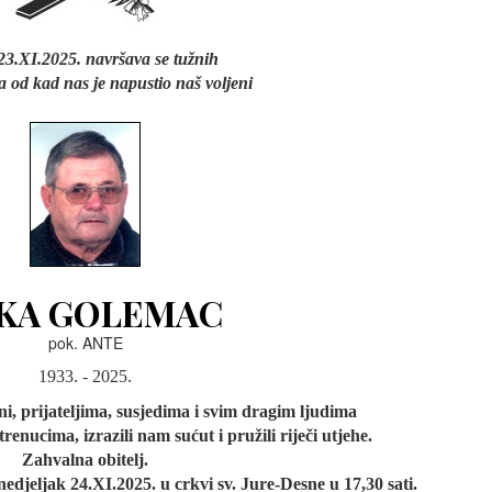
3.XI.2025. navršava se tužnih
 od kad nas je napustio naš voljeni
KA GOLEMAC
pok. ANTE
1933. - 2025.
i, prijateljima, susjedima i svim dragim ljudima
trenucima, izrazili nam sućut i pružili riječi utjehe.
Zahvalna obitelj.
edjeljak 24.XI.2025. u crkvi sv. Jure-Desne u 17,30 sati.