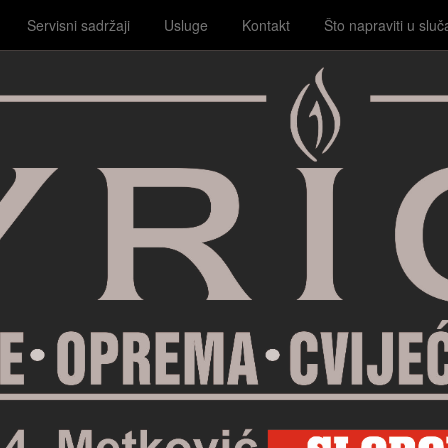
Servisni sadržaji
Usluge
Kontakt
Što napraviti u sluč