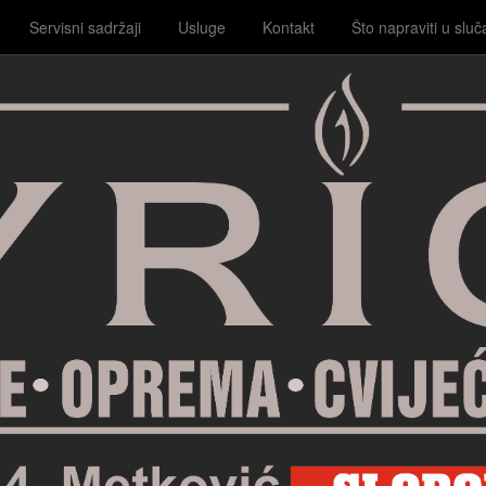
Servisni sadržaji
Usluge
Kontakt
Što napraviti u sluč