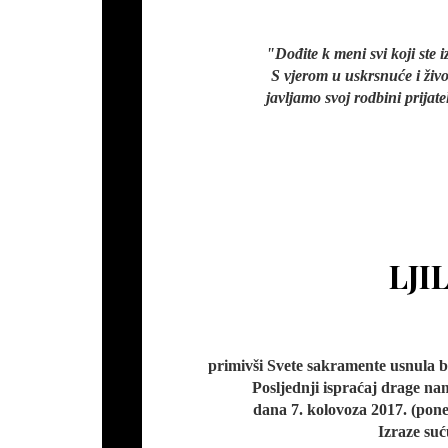
"Dođite k meni svi koji ste i
S vjerom u uskrsnuće i živo
javljamo svoj rodbini prijat
LJI
primivši Svete sakramente usnula b
Posljednji ispraćaj drage n
dana 7. kolovoza 2017. (pone
Izraze suću