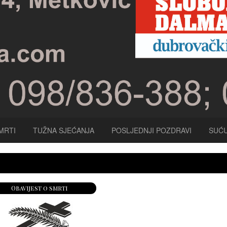
MRTI
TUŽNA SJEĆANJA
POSLJEDNJI POZDRAVI
SUĆU
Obavijest o smrti