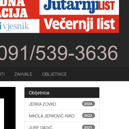
TI
ZAHVALE
OBLJETNICE
Obljetnice
JERKA ZOVKO
2024.
NIKOLA JERKOVIĆ-NIKO
2022.
JURE DADIĆ
2021.