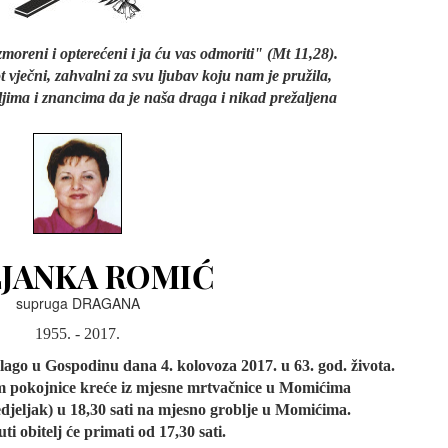
zmoreni i opterećeni i ja ću vas odmoriti" (Mt 11,28).
t vječni, zahvalni za svu ljubav koju nam je pružila,
eljima i znancima da je naša draga i nikad prežaljena
LJANKA ROMIĆ
supruga DRAGANA
1955. - 2017.
lago u Gospodinu dana 4. kolovoza 2017. u 63. god. života.
am pokojnice kreće iz mjesne mrtvačnice u Momićima
djeljak) u 18,30 sati na mjesno groblje u Momićima.
ti obitelj će primati od 17,30 sati.