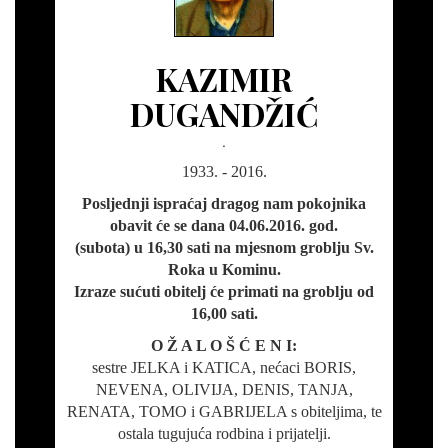
KAZIMIR
DUGANDŽIĆ
.
1933. - 2016.
Posljednji ispraćaj dragog nam pokojnika
obavit će se dana 04.06.2016. god.
(subota) u 16,30 sati na mjesnom groblju Sv.
Roka u Kominu.
Izraze sućuti obitelj će primati na groblju od
16,00 sati.
O Ž A L O Š Ć E N I:
sestre JELKA i KATICA, nećaci BORIS,
NEVENA, OLIVIJA, DENIS, TANJA,
RENATA, TOMO i GABRIJELA s obiteljima, te
ostala tugujuća rodbina i prijatelji.