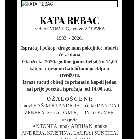
KATA REBAC
rođena VRANKIĆ, udova ZDRAVKA
1933. - 2026.
Ispraćaj i pokop, drage nam pokojnice, obavit
će se dana
09. ožujka 2026. godine (ponedjeljak) u 15,00
sati na mjesnom katoličkom groblju u
Trebižatu.
Izraze sućuti obitelj će primati u kapeli jedan
sat prije početka ispraćaja, od 14,00 sati.
O Ž A L O Š Ć E N I:
sinovi KAŽIMIR i ANDRIJA, kćerke DANICA i
VENERA, zetovi DAMIR, TONI i OLIVER,
nevjesta
ANTONIJA, unuk ADRIJAN, unuke
ANDREJA, KRISTINA, LAURA i SUNČICA,