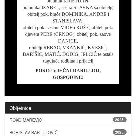
praunuk KRISTIJAN,
praunuka IZABEL, sestra SLAVKA sa obitelji,
obitelj pok. braće DOMINIKA, ANDRE i
STANISLAVA,
obitelji pok. sestara VIDE i RUŽE, obitelj pok.
djevera PERE (CRNOG), obitelj pok. zaove
DANICE,
obitelji REBAC, VRANKIĆ, KVESIĆ,
BARIŠIĆ, MATIĆ, DODIG, JELČIĆ te ostala
tugujuća rodbina i prijatelj
POKOJ VJEČNI DARUJ JOJ,
GOSPODINE!
Obljetnice
ROKO MAREVIĆ
2025.
BORISLAV BARTULOVIĆ
2025.