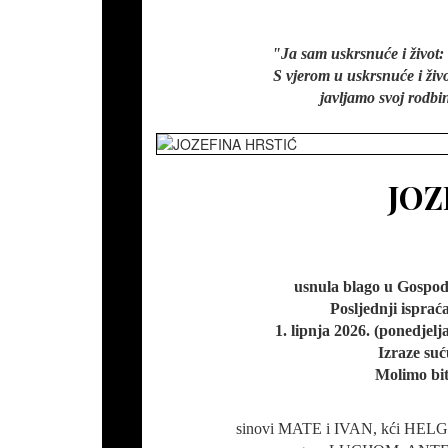
"Ja sam uskrsnuće i život: 
S vjerom u uskrsnuće i živo
javljamo svoj rodbin
JOZ
usnula blago u Gospodi
Posljednji isprać
1. lipnja 2026. (ponedjel
Izraze suću
Molimo bit
sinovi MATE i IVAN, kći HELG