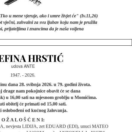
Tko u mene vjeruje, ako i umre živjet će" (Iv.11,26)
t vječni, zahvalni za svu ljubav koju nam je pružila
i, prijateljima i znancima da je naša voljena
EFINA HRSTIĆ
udova ANTE
1947. - 2026.
nu dana 28. svibnja 2026. u 79. godini života.
aj drage nam pokojnice obavit će se dana
jak) u 16,00 sati na mjesnom groblju u Momićima.
ti obitelj će primati od 15,00 sati.
i oslobođeni od kućnog žalovanja.
O Ž A L O Š Ć E N I:
A, nevjesta LIDIJA, zet EDUARD (EDI), unuci MATEO