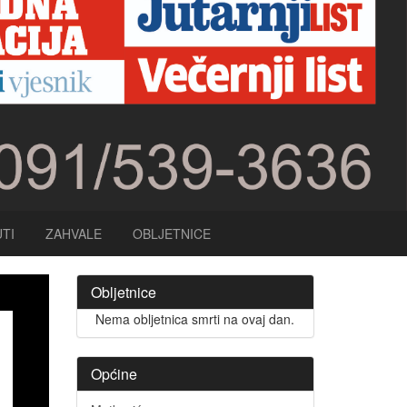
TI
ZAHVALE
OBLJETNICE
Obljetnice
Nema obljetnica smrti na ovaj dan.
Općine