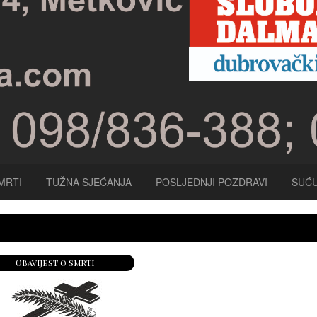
MRTI
TUŽNA SJEĆANJA
POSLJEDNJI POZDRAVI
SUĆU
Obavijest o smrti