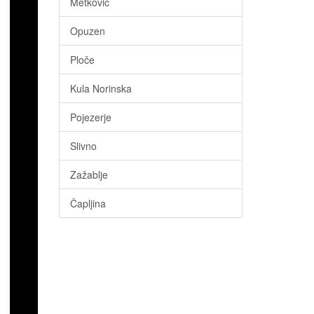
Metković
Opuzen
Ploče
Kula Norinska
Pojezerje
Slivno
Zažablje
Čapljina