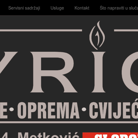
Servisni sadržaji
Usluge
Kontakt
Što napraviti u sluč