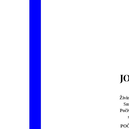
J
Živi
Sm
Poči
POČ