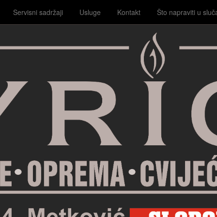
Servisni sadržaji
Usluge
Kontakt
Što napraviti u sluč