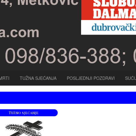
MRTI
TUŽNA SJEĆANJA
POSLJEDNJI POZDRAVI
SUĆU
Tužno sjećanje