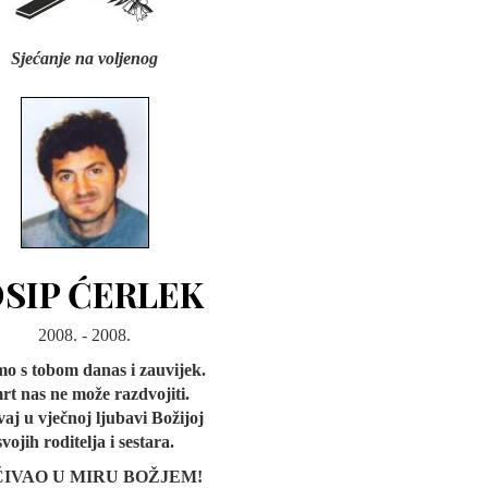
Sjećanje na voljenog
OSIP ĆERLEK
2008. - 2008.
mo s tobom danas i zauvijek.
rt nas ne može razdvojiti.
vaj u vječnoj ljubavi Božijoj
svojih roditelja i sestara.
IVAO U MIRU BOŽJEM!