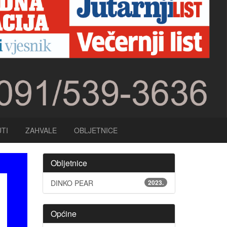
TI
ZAHVALE
OBLJETNICE
Obljetnice
DINKO PEAR
2023.
Općine