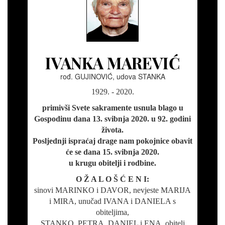
IVANKA MAREVIĆ
rođ. GUJINOVIĆ, udova STANKA
1929. - 2020.
primivši Svete sakramente usnula blago u
Gospodinu dana 13. svibnja 2020. u 92. godini
života.
Posljednji ispraćaj drage nam pokojnice obavit
će se dana 15. svibnja 2020.
u krugu obitelji i rodbine.
O Ž A L O Š Ć E N I:
sinovi MARINKO i DAVOR, nevjeste MARIJA
i MIRA, unučad IVANA i DANIELA s
obiteljima,
STANKO, PETRA, DANIEL i ENA, obitelj