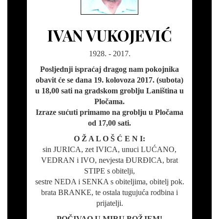
IVAN VUKOJEVIĆ
1928. - 2017.
Posljednji ispraćaj dragog nam pokojnika
obavit će se dana 19. kolovoza 2017. (subota)
u 18,00 sati na gradskom groblju Laniština u
Pločama.
Izraze sućuti primamo na groblju u Pločama
od 17,00 sati.
O Ž A L O Š Ć E N I:
sin JURICA, zet IVICA, unuci LUĆANO,
VEDRAN i IVO, nevjesta ĐURĐICA, brat
STIPE s obitelji,
sestre NEDA i SENKA s obiteljima, obitelj pok.
brata BRANKE, te ostala tugujuća rodbina i
prijatelji.
POČIVAO U MIRU BOŽJEM!