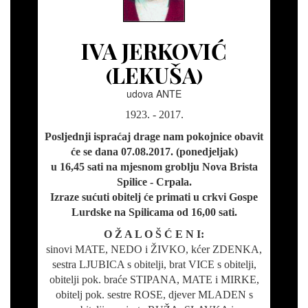
IVA JERKOVIĆ
(LEKUŠA)
udova ANTE
1923. - 2017.
Posljednji ispraćaj drage nam pokojnice obavit
će se dana 07.08.2017. (ponedjeljak)
u 16,45 sati na mjesnom groblju Nova Brista
Spilice - Crpala.
Izraze sućuti obitelj će primati u crkvi Gospe
Lurdske na Spilicama od 16,00 sati.
O Ž A L O Š Ć E N I:
sinovi MATE, NEDO i ŽIVKO, kćer ZDENKA,
sestra LJUBICA s obitelji, brat VICE s obitelji,
obitelji pok. braće STIPANA, MATE i MIRKE,
obitelj pok. sestre ROSE, djever MLADEN s