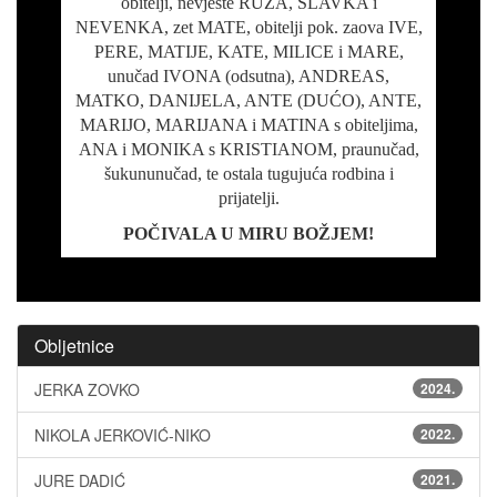
obitelji, nevjeste RUŽA, SLAVKA i
NEVENKA, zet MATE, obitelji pok. zaova IVE,
PERE, MATIJE, KATE, MILICE i MARE,
unučad IVONA (odsutna), ANDREAS,
MATKO, DANIJELA, ANTE (DUĆO), ANTE,
MARIJO, MARIJANA i MATINA s obiteljima,
ANA i MONIKA s KRISTIANOM, praunučad,
šukununučad, te ostala tugujuća rodbina i
prijatelji.
POČIVALA U MIRU BOŽJEM!
Obljetnice
JERKA ZOVKO
2024.
NIKOLA JERKOVIĆ-NIKO
2022.
JURE DADIĆ
2021.