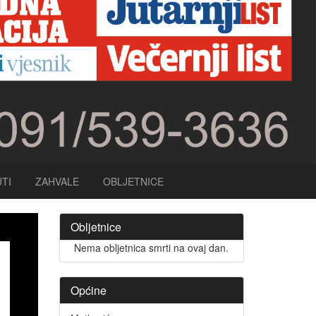
TI
ZAHVALE
OBLJETNICE
Obljetnice
Nema obljetnica smrti na ovaj dan.
Općine