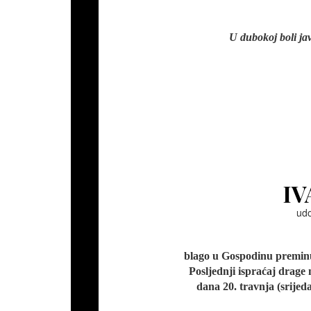
U dubokoj boli jav
IV
udo
blago u Gospodinu preminul
Posljednji ispraćaj drage
dana 20. travnja (srijed