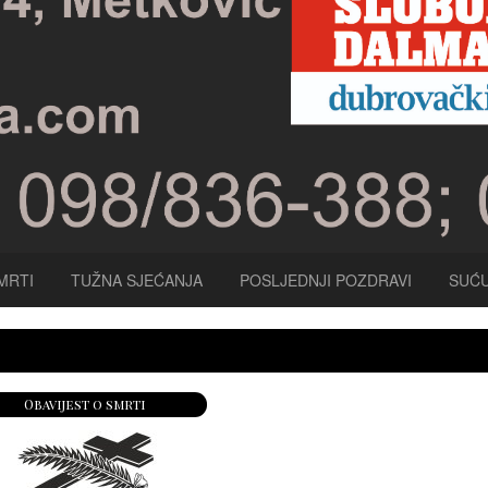
MRTI
TUŽNA SJEĆANJA
POSLJEDNJI POZDRAVI
SUĆU
Obavijest o smrti