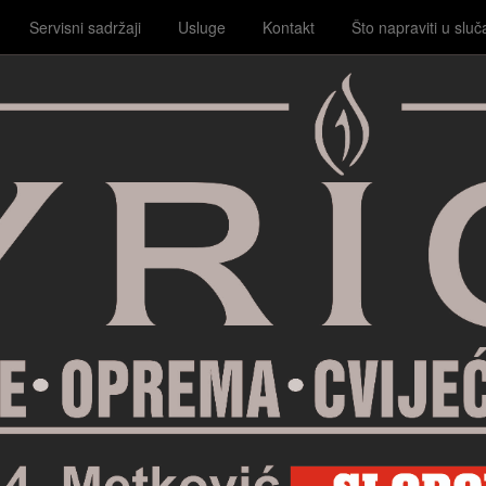
Servisni sadržaji
Usluge
Kontakt
Što napraviti u sluč