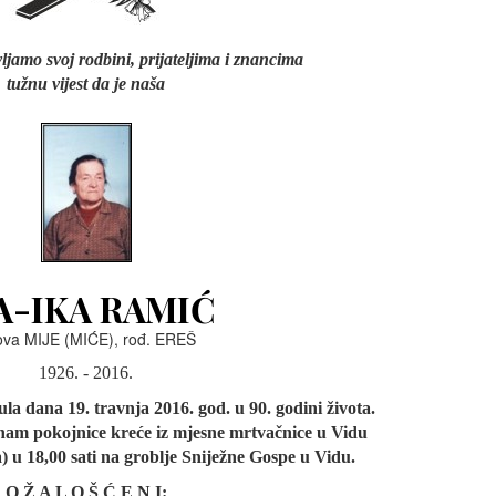
ljamo svoj rodbini, prijateljima i znancima
tužnu vijest da je naša
A-IKA RAMIĆ
va MIJE (MIĆE), rođ. EREŠ
1926. - 2016.
a dana 19. travnja 2016. god. u 90. godini života.
 nam pokojnice kreće iz mjesne mrtvačnice u Vidu
a) u 18,00 sati na groblje Sniježne Gospe u Vidu.
O Ž A L O Š Ć E N I: