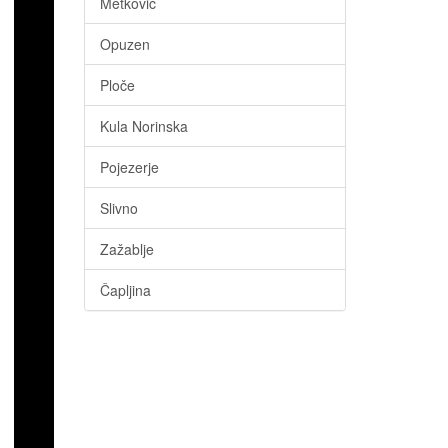
Metković
Opuzen
Ploče
Kula Norinska
Pojezerje
Slivno
Zažablje
Čapljina