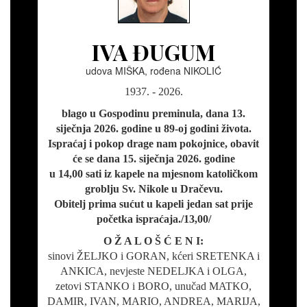
IVA ĐUGUM
udova MIŠKA, rođena NIKOLIĆ
1937. - 2026.
blago u Gospodinu preminula, dana 13.
siječnja 2026. godine u 89-oj godini života.
Ispraćaj i pokop drage nam pokojnice, obavit
će se dana 15. siječnja 2026. godine
u 14,00 sati iz kapele na mjesnom katoličkom
groblju Sv. Nikole u Dračevu.
Obitelj prima sućut u kapeli jedan sat prije
početka ispraćaja./13,00/
O Ž A L O Š Ć E N I:
sinovi ŽELJKO i GORAN, kćeri SRETENKA i
ANKICA, nevjeste NEDELJKA i OLGA,
zetovi STANKO i BORO, unučad MATKO,
DAMIR, IVAN, MARIO, ANDREA, MARIJA,