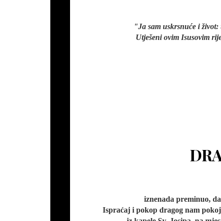
"Ja sam uskrsnuće i život: 
Utješeni ovim Isusovim rij
DRA
iznenada preminuo, dana
Ispraćaj i pokop dragog nam pokojni
iz kapele Sv. Josipa, na mj