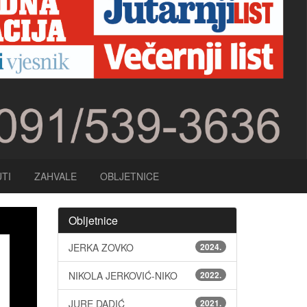
TI
ZAHVALE
OBLJETNICE
Obljetnice
JERKA ZOVKO
2024.
NIKOLA JERKOVIĆ-NIKO
2022.
JURE DADIĆ
2021.