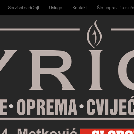
Servisni sadržaji
Usluge
Kontakt
Što napraviti u sluč