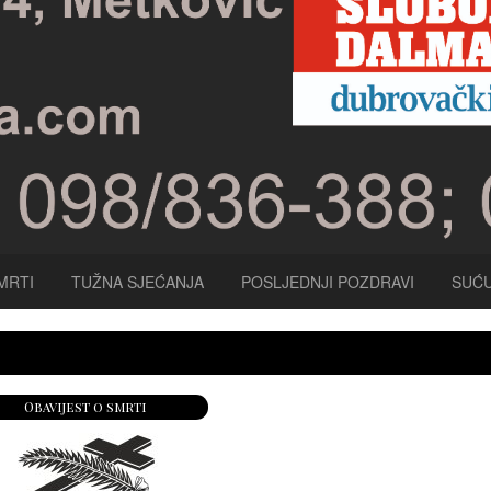
MRTI
TUŽNA SJEĆANJA
POSLJEDNJI POZDRAVI
SUĆU
Obavijest o smrti