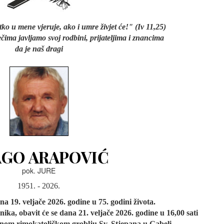
tko u mene vjeruje, ako i umre živjet će!" (Iv 11,25)
ečima javljamo svoj rodbini, prijateljima i znancima
da je naš dragi
GO ARAPOVIĆ
pok. JURE
1951. - 2026.
 19. veljače 2026. godine u 75. godini života.
ka, obavit će se dana 21. veljače 2026. godine u 16,00 sati
esnom rimokatoličkom groblju Sv. Stjepana u Gabeli.