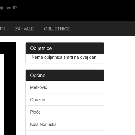
aju smrti?
TI
ZAHVALE
OBLJETNICE
Obljetnice
Nema obljetnica smrti na ovaj dan.
Općine
Metković
Opuzen
Ploče
Kula Norinska