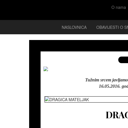
O nama
NASLOVNICA
OBAVIJESTI O S
Tužnim srcem javljamo 
16.05.2016. god
DRAG