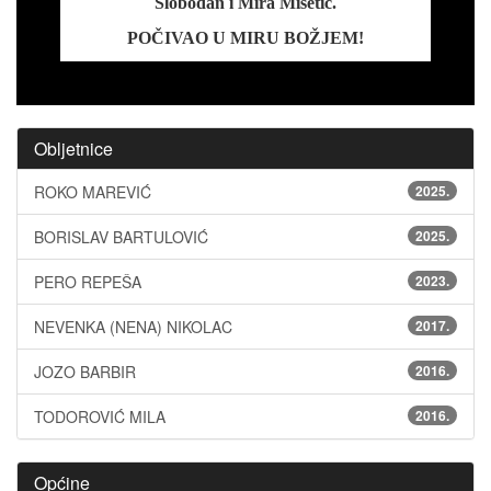
Slobodan i Mira Mišetić.
POČIVAO U MIRU BOŽJEM!
Obljetnice
ROKO MAREVIĆ
2025.
BORISLAV BARTULOVIĆ
2025.
PERO REPEŠA
2023.
NEVENKA (NENA) NIKOLAC
2017.
JOZO BARBIR
2016.
TODOROVIĆ MILA
2016.
Općine