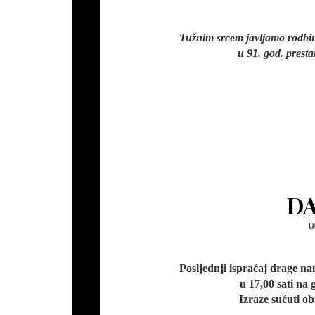
Tužnim srcem javljamo rodbini
u 91. god. prest
DA
u
Posljednji ispraćaj drage na
u 17,00 sati na
Izraze sućuti ob