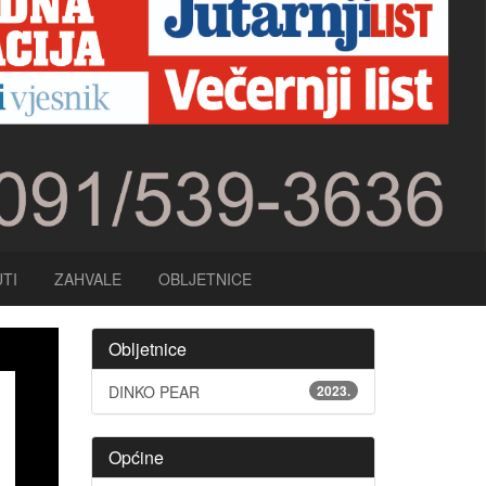
TI
ZAHVALE
OBLJETNICE
Obljetnice
DINKO PEAR
2023.
Općine