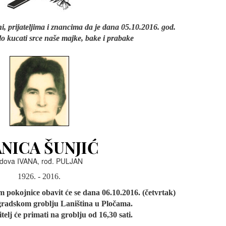
, prijateljima i znancima da je dana 05.10.2016. god.
alo kucati srce naše majke, bake i prabake
NICA ŠUNJIĆ
dova IVANA, rođ. PULJAN
1926. - 2016.
m pokojnice obavit će se dana 06.10.2016. (četvrtak)
 gradskom groblju Laniština u Pločama.
itelj će primati na groblju od 16,30 sati.