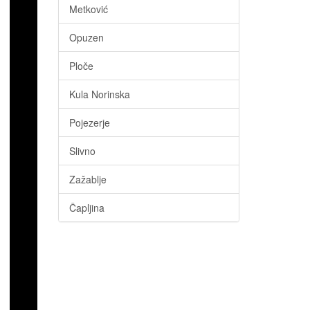
Metković
Opuzen
Ploče
Kula Norinska
Pojezerje
Slivno
Zažablje
Čapljina