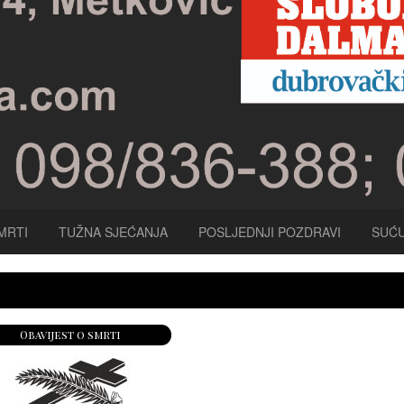
MRTI
TUŽNA SJEĆANJA
POSLJEDNJI POZDRAVI
SUĆU
Obavijest o smrti