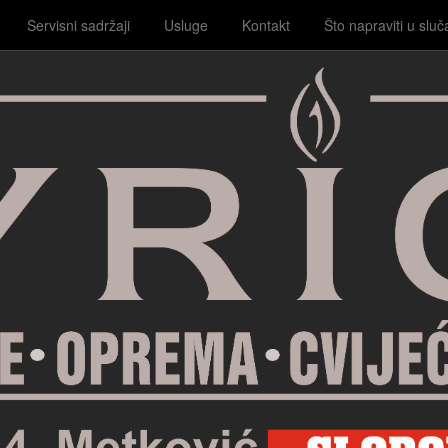
Servisni sadržaji
Usluge
Kontakt
Što napraviti u sluč