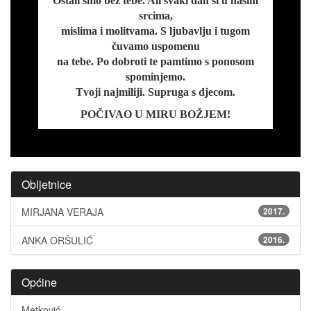
Ostali smo bez tebe. Ali svaki dan si u našim
srcima,
mislima i molitvama. S ljubavlju i tugom
čuvamo uspomenu
na tebe. Po dobroti te pamtimo s ponosom
spominjemo.
Tvoji najmiliji. Supruga s djecom.
POČIVAO U MIRU BOŽJEM!
Obljetnice
MIRJANA VERAJA
2017.
ANKA ORŠULIĆ
2016.
Općine
Metković