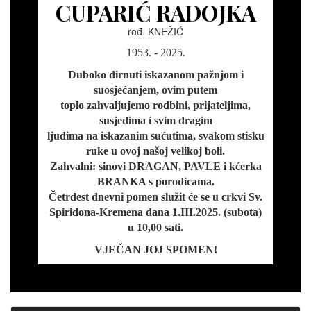
CUPARIĆ RADOJKA
rođ. KNEŽIĆ
1953. - 2025.
Duboko dirnuti iskazanom pažnjom i
suosjećanjem, ovim putem
toplo zahvaljujemo rodbini, prijateljima,
susjedima i svim dragim
ljudima na iskazanim sućutima, svakom stisku
ruke u ovoj našoj velikoj boli.
Zahvalni: sinovi DRAGAN, PAVLE i kćerka
BRANKA s porodicama.
Četrdest dnevni pomen služit će se u crkvi Sv.
Spiridona-Kremena dana 1.III.2025. (subota)
u 10,00 sati.
VJEČAN JOJ SPOMEN!