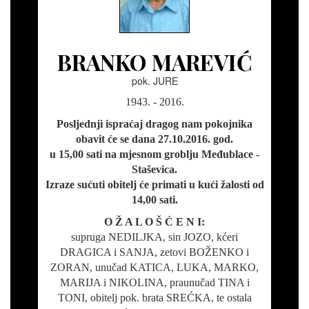
BRANKO MAREVIĆ
pok. JURE
1943. - 2016.
Posljednji ispraćaj dragog nam pokojnika
obavit će se dana 27.10.2016. god.
u 15,00 sati na mjesnom groblju Međublace -
Staševica.
Izraze sućuti obitelj će primati u kući žalosti od
14,00 sati.
O Ž A L O Š Ć E N I:
supruga NEDILJKA, sin JOZO, kćeri
DRAGICA i SANJA, zetovi BOŽENKO i
ZORAN, unučad KATICA, LUKA, MARKO,
MARIJA i NIKOLINA, praunučad TINA i
TONI, obitelj pok. brata SREĆKA, te ostala