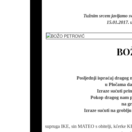
Tužnim srcem javljamo svo
15.01.2017. u
BO
Posljednji ispraćaj dragog
u Pločama dan
Izraze sućuti pri
Pokop dragog nam pok
na gr
Izraze sućuti na groblju
supruga IKE, sin MATEO s obitelji, kćerke 