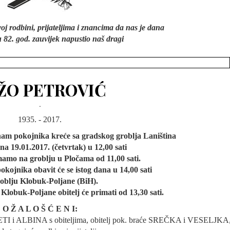
j rodbini, prijateljima i znancima da nas je dana
 82. god. zauvijek napustio naš dragi
ŽO PETROVIĆ
.
1935. - 2017.
 nam pokojnika kreće sa gradskog groblja Laniština
a 19.01.2017. (četvrtak) u 12,00 sati
mamo na groblju u Pločama od 11,00 sati.
ojnika obavit će se istog dana u 14,00 sati
oblju Klobuk-Poljane (BiH).
 Klobuk-Poljane obitelj će primati od 13,30 sati.
O Ž A L O Š Ć E N I:
KETI i ALBINA s obiteljima, obitelj pok. braće SREČKA i VESELJKA