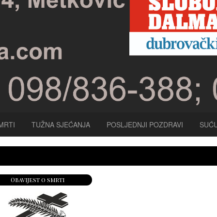
MRTI
TUŽNA SJEĆANJA
POSLJEDNJI POZDRAVI
SUĆU
Obavijest o smrti