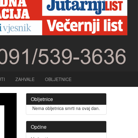
TI
ZAHVALE
OBLJETNICE
Obljetnice
Nema obljetnica smrti na ovaj dan.
Općine