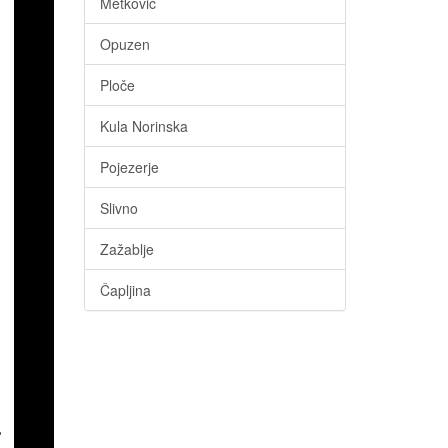
Metković
Opuzen
Ploče
Kula Norinska
Pojezerje
Slivno
Zažablje
Čapljina
,