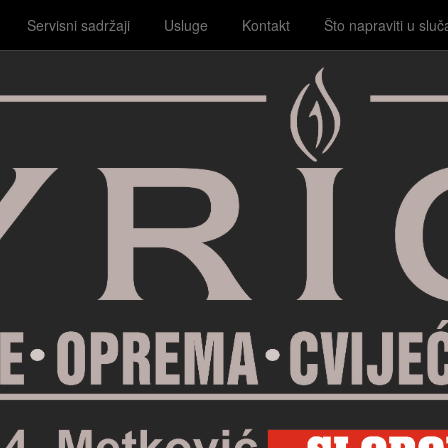
Servisni sadržaji
Usluge
Kontakt
Što napraviti u sluč