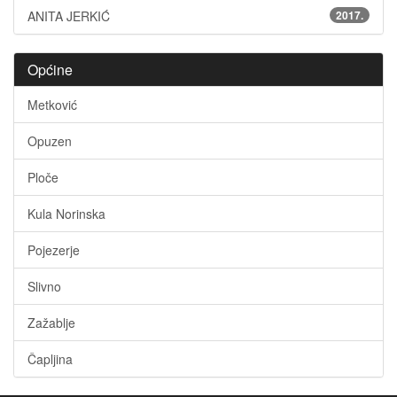
ANITA JERKIĆ
2017.
Općine
Metković
Opuzen
Ploče
Kula Norinska
Pojezerje
Slivno
Zažablje
Čapljina