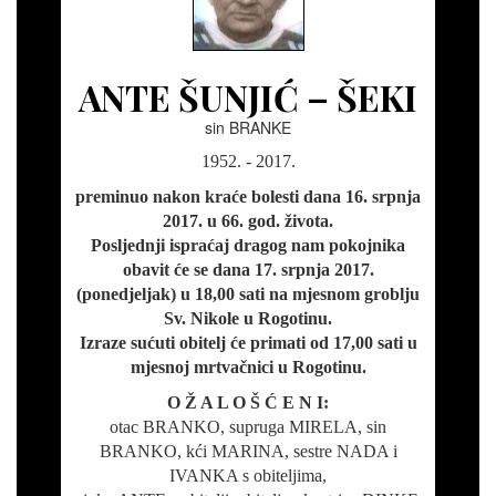
ANTE ŠUNJIĆ – ŠEKI
sin BRANKE
1952. - 2017.
preminuo nakon kraće bolesti dana 16. srpnja
2017. u 66. god. života.
Posljednji ispraćaj dragog nam pokojnika
obavit će se dana 17. srpnja 2017.
(ponedjeljak) u 18,00 sati na mjesnom groblju
Sv. Nikole u Rogotinu.
Izraze sućuti obitelj će primati od 17,00 sati u
mjesnoj mrtvačnici u Rogotinu.
O Ž A L O Š Ć E N I:
otac BRANKO, supruga MIRELA, sin
BRANKO, kći MARINA, sestre NADA i
IVANKA s obiteljima,