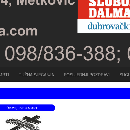
MRTI
TUŽNA SJEĆANJA
POSLJEDNJI POZDRAVI
SUĆU
Obavijest o smrti