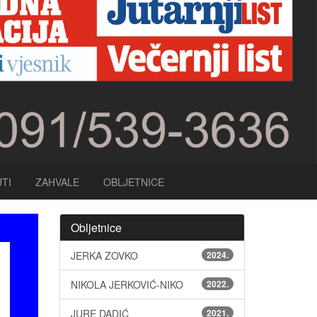
TI
ZAHVALE
OBLJETNICE
Obljetnice
JERKA ZOVKO
2024.
NIKOLA JERKOVIĆ-NIKO
2022.
JURE DADIĆ
2021.