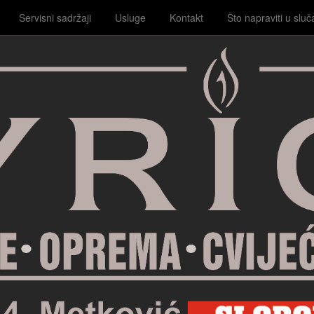
Servisni sadržaji
Usluge
Kontakt
Što napraviti u sluč