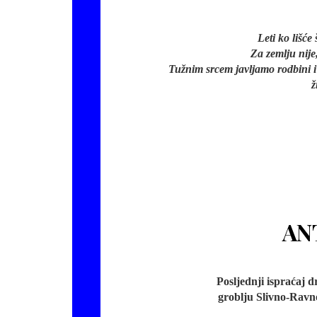
Leti ko lišće 
Za zemlju nije,
Tužnim srcem javljamo rodbini i 
ž
AN
Posljednji ispraćaj 
groblju Slivno-Ravno 