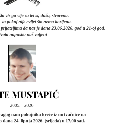
što vir ga vije za let si, dušo, stvorena.
 za pokoj nije cvijet što nema korijena.
prijateljima da nas je dana 23.06.2026. god u 21-oj god.
ivota napustio naš voljeni
TE MUSTAPIĆ
2005. - 2026.
dragog nam pokojnika kreće iz mrtvačnice na
dana 24. lipnja 2026. (srijeda) u 17,00 sati.