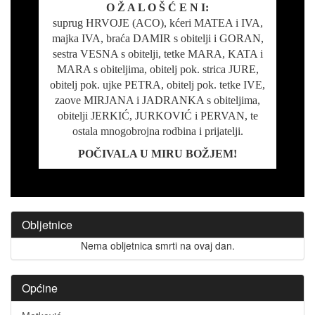
O Ž A L O Š Ć E N I:
suprug HRVOJE (ACO), kćeri MATEA i IVA,
majka IVA, braća DAMIR s obitelji i GORAN,
sestra VESNA s obitelji, tetke MARA, KATA i
MARA s obiteljima, obitelj pok. strica JURE,
obitelj pok. ujke PETRA, obitelj pok. tetke IVE,
zaove MIRJANA i JADRANKA s obiteljima,
obitelji JERKIĆ, JURKOVIĆ i PERVAN, te
ostala mnogobrojna rodbina i prijatelji.
POČIVALA U MIRU BOŽJEM!
Obljetnice
Nema obljetnica smrti na ovaj dan.
Općine