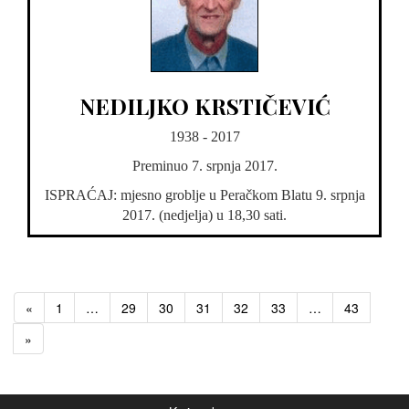
NEDILJKO KRSTIČEVIĆ
1938 - 2017
Preminuo 7. srpnja 2017.
ISPRAĆAJ: mjesno groblje u Peračkom Blatu 9. srpnja
2017. (nedjelja) u 18,30 sati.
«
1
…
29
30
31
32
33
…
43
»