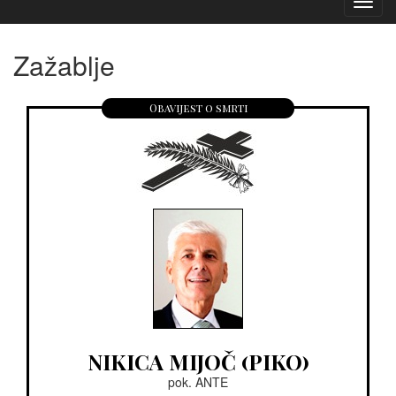
Izborn
Zažablje
Obavijest o smrti
NIKICA MIJOČ (PIKO)
pok. ANTE