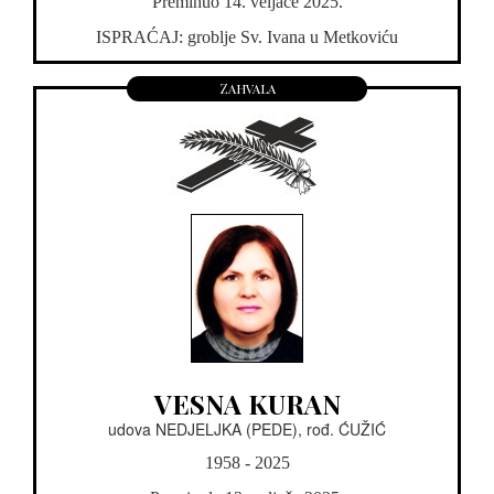
Preminuo 14. veljače 2025.
ISPRAĆAJ: groblje Sv. Ivana u Metkoviću
Zahvala
VESNA KURAN
udova NEDJELJKA (PEDE), rođ. ĆUŽIĆ
1958 - 2025