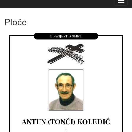
Izborn
Ploče
Obavijest o smrti
ANTUN (TONĆI) KOLEDIĆ
.