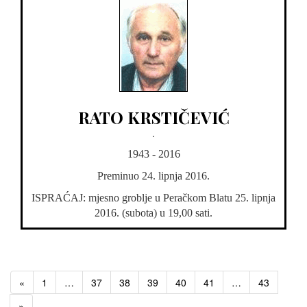
RATO KRSTIČEVIĆ
.
1943 - 2016
Preminuo 24. lipnja 2016.
ISPRAĆAJ: mjesno groblje u Peračkom Blatu 25. lipnja
2016. (subota) u 19,00 sati.
«
1
…
37
38
39
40
41
…
43
»