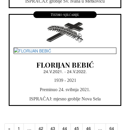
ISPRAĆAJ: groblje Sv. Ivana u Metkoviću
Tužno sjećanje
FLORIJAN BEBIĆ
24.V.2021. - 24.V.2022.
1939 - 2021
Preminuo 24. svibnja 2021.
ISPRAĆAJ: mjesno groblje Nova Sela
«
1
…
42
43
44
45
46
…
64